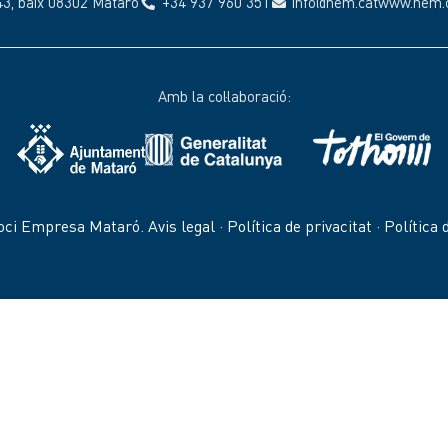
43, baix 08302 Mataró
+34 937 960 351
info@nem.cat
www.nem.
Amb la col·laboració:
oci Empresa Mataró.
Avis legal
·
Política de privacitat
·
Política 