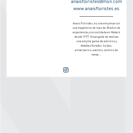
anaisfloristes@msn.com
www.anaisfloristes.es
Anais Floristes, es una empresa con
una trayectoria de más de 30 años de
experiencia y consolidada en Mataró
desde 1977. Encargada de realizar
una amplia gama de adornos y
detalles florales: bodas,
aniversarios, eventos, centros de
mesa...