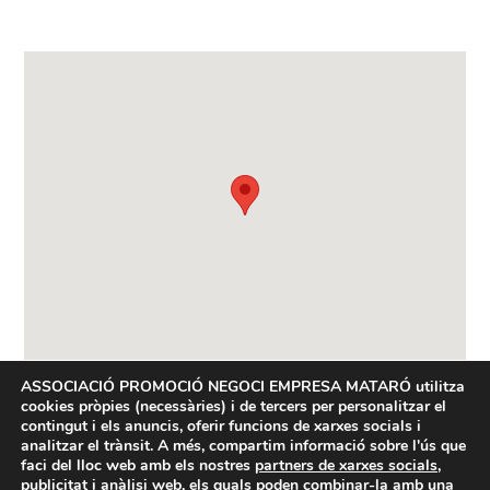
ASSOCIACIÓ PROMOCIÓ NEGOCI EMPRESA MATARÓ
utilitza
cookies pròpies (necessàries) i de tercers per personalitzar el
contingut i els anuncis, oferir funcions de xarxes socials i
analitzar el trànsit. A més, compartim informació sobre l'ús que
faci del lloc web amb els nostres
partners de xarxes socials,
publicitat i anàlisi web
, els quals poden combinar-la amb una