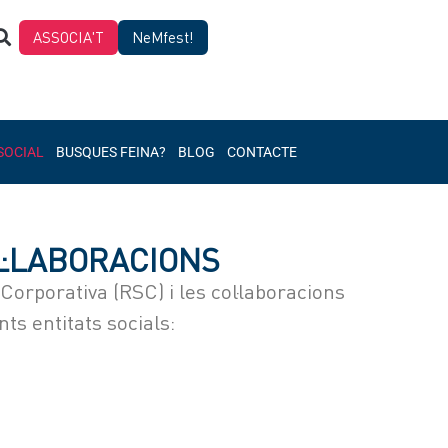
ASSOCIA'T
NeMfest!
SOCIAL
BUSQUES FEINA?
BLOG
CONTACTE
L·LABORACIONS
Corporativa (RSC) i les col·laboracions
ts entitats socials: