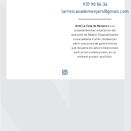
937 90 86 34
larrelcasademenjars@gmail.com
Arrel La Casa de Menjars
és un
projecte familiar situat al cor del
casc antic de Mataró. Especialitzat en
cuina catalana d’arrel, destaca per
oferir una proposta gastronòmica
que recupera els sabors tradicionals
amb un toc contemporani, en un
ambient proper i acollidor.