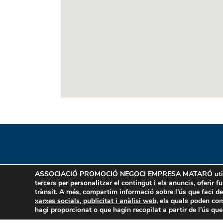
ASSOCIACIÓ PROMOCIÓ NEGOCI EMPRESA MATARÓ
uti
tercers per personalitzar el contingut i els anuncis, oferir f
trànsit. A més, compartim informació sobre l'ús que faci d
xarxes socials, publicitat i anàlisi web
, els quals poden co
hagi proporcionat o que hagin recopilat a partir de l’ús que 
C/ Sant Benet 