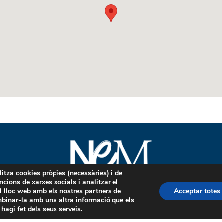
litza cookies pròpies (necessàries) i de
uncions de xarxes socials i analitzar el
el lloc web amb els nostres
partners de
Acceptar totes
mbinar-la amb una altra informació que els
hagi fet dels seus serveis.
43, baix 08302 Mataró
+34 937 960 351
info@nem.cat
www.nem.