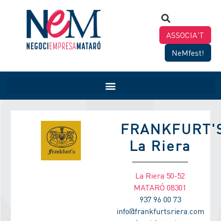
ASSOCIA'T
NeMfest!
FRANKFURT'
La Riera
La Riera 50-52
MATARÓ 08301
937 96 00 73
info@frankfurtsriera.com