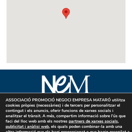
ASSOCIACIÓ PROMOCIÓ NEGOCI EMPRESA MATARÓ
utilitza
cookies pròpies (necessàries) i de tercers per personalitzar el
contingut i els anuncis, oferir funcions de xarxes socials i
C/ Sant Benet 43, baix 08302 Mataró
analitzar el trànsit. A més, compartim informació sobre l'ús que
+34 937 960 351
faci del lloc web amb els nostres
partners de xarxes socials,
info@nem.cat
publicitat i anàlisi web
, els quals poden combinar-la amb una
www.nem.cat
altra informació que els hagi proporcionat o que hagin recopilat a