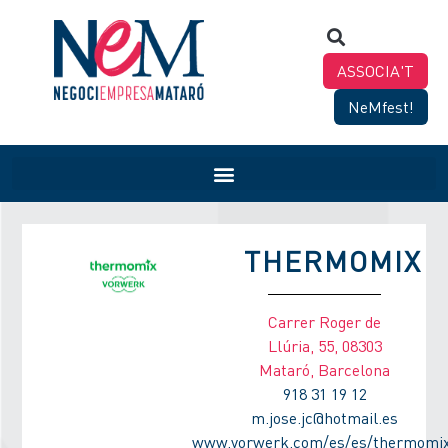
ASSOCIA'T
NeMfest!
THERMOMIX
Carrer Roger de
Llúria, 55, 08303
Mataró, Barcelona
918 31 19 12
m.jose.jc@hotmail.es
www.vorwerk.com/es/es/thermomi