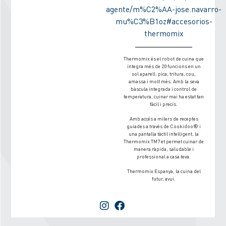
agente/m%C2%AA-jose.navarro-
mu%C3%B1oz#accesorios-
thermomix
Thermomix és el robot de cuina que
integra més de 20 funcions en un
sol aparell: pica, tritura, cou,
amassa i molt més. Amb la seva
bàscula integrada i control de
temperatura, cuinar mai ha estat tan
fàcil i precís.
Amb accés a milers de receptes
guiades a través de Cookidoo® i
una pantalla tàctil intel·ligent, la
Thermomix TM7 et permet cuinar de
manera ràpida, saludable i
professional a casa teva.
Thermomix Espanya, la cuina del
futur, avui.