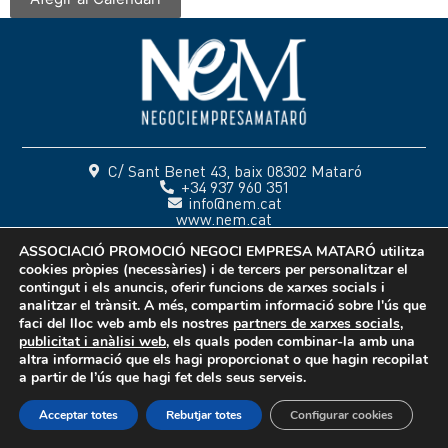
C/ Sant Benet 43, baix 08302 Mataró
+34 937 960 351
info@nem.cat
www.nem.cat
ASSOCIACIÓ PROMOCIÓ NEGOCI EMPRESA MATARÓ
utilitza
cookies pròpies (necessàries) i de tercers per personalitzar el
contingut i els anuncis, oferir funcions de xarxes socials i
Amb la col·laboració:
analitzar el trànsit. A més, compartim informació sobre l'ús que
faci del lloc web amb els nostres
partners de xarxes socials,
publicitat i anàlisi web
, els quals poden combinar-la amb una
altra informació que els hagi proporcionat o que hagin recopilat
a partir de l’ús que hagi fet dels seus serveis.
Acceptar totes
Rebutjar totes
Configurar cookies