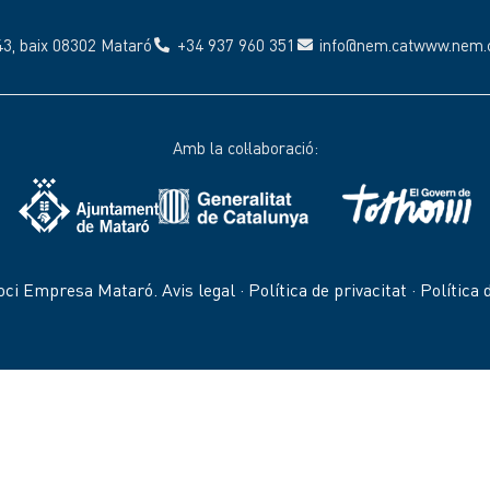
43, baix 08302 Mataró
+34 937 960 351
info@nem.cat
www.nem.
Amb la col·laboració:
oci Empresa Mataró.
Avis legal
·
Política de privacitat
·
Política 