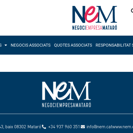
S
NEGOCIS ASSOCIATS
QUOTES ASSOCIATS
RESPONSABILITAT 
43, baix 08302 Mataró
+34 937 960 351
info@nem.cat
www.nem.