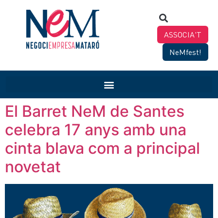
ASSOCIA'T
NeMfest!
El Barret NeM de Santes
celebra 17 anys amb una
cinta blava com a principal
novetat