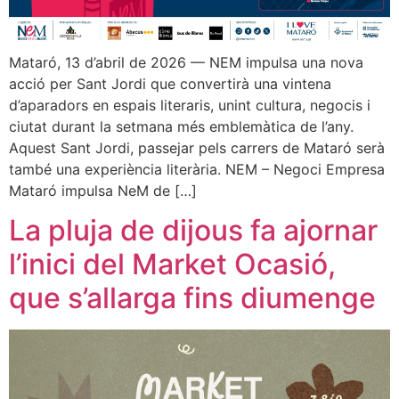
Mataró, 13 d’abril de 2026 — NEM impulsa una nova
acció per Sant Jordi que convertirà una vintena
d’aparadors en espais literaris, unint cultura, negocis i
ciutat durant la setmana més emblemàtica de l’any.
Aquest Sant Jordi, passejar pels carrers de Mataró serà
també una experiència literària. NEM – Negoci Empresa
Mataró impulsa NeM de […]
La pluja de dijous fa ajornar
l’inici del Market Ocasió,
que s’allarga fins diumenge