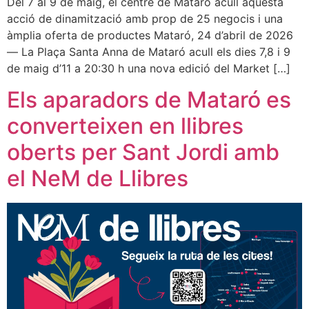
Del 7 al 9 de maig, el centre de Mataró acull aquesta
acció de dinamització amb prop de 25 negocis i una
àmplia oferta de productes Mataró, 24 d’abril de 2026
— La Plaça Santa Anna de Mataró acull els dies 7,8 i 9
de maig d’11 a 20:30 h una nova edició del Market […]
Els aparadors de Mataró es
converteixen en llibres
oberts per Sant Jordi amb
el NeM de Llibres