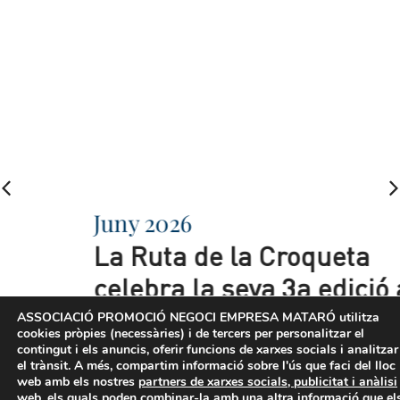
Juny 2026
La Ruta de la Croqueta
celebra la seva 3a edició a
Mataró amb 22 establiments
ASSOCIACIÓ PROMOCIÓ NEGOCI EMPRESA MATARÓ
utilitza
cookies pròpies (necessàries) i de tercers per personalitzar el
participants i amb dos
contingut i els anuncis, oferir funcions de xarxes socials i analitzar
el trànsit. A més, compartim informació sobre l'ús que faci del lloc
grans novetats.
web amb els nostres
partners de xarxes socials, publicitat i anàlisi
web
, els quals poden combinar-la amb una altra informació que el