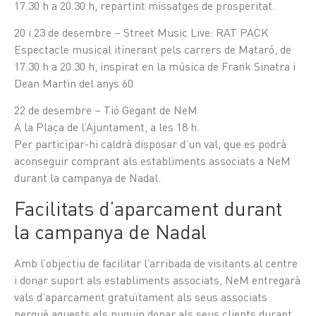
17.30 h a 20.30 h, repartint missatges de prosperitat.
20 i 23 de desembre – Street Music Live: RAT PACK
Espectacle musical itinerant pels carrers de Mataró, de
17:30 h a 20.30 h, inspirat en la música de Frank Sinatra i
Dean Martin del anys 60
22 de desembre – Tió Gegant de NeM
A la Plaça de l’Ajuntament, a les 18 h.
Per participar-hi caldrà disposar d’un val, que es podrà
aconseguir comprant als establiments associats a NeM
durant la campanya de Nadal.
Facilitats d’aparcament durant
la campanya de Nadal
Amb l’objectiu de facilitar l’arribada de visitants al centre
i donar suport als establiments associats, NeM entregarà
vals d’aparcament gratuïtament als seus associats
perquè aquests els puguin donar als seus clients durant