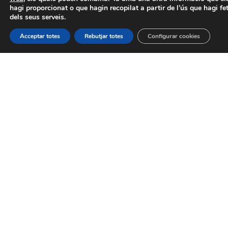
hagi proporcionat o que hagin recopilat a partir de l’ús que hagi fe
VEURE MÉS
dels seus serveis.
Acceptar totes
Rebutjar totes
Configurar cookies
VEURE TOTS
C/ Sant Benet 43, baix 08302 Mataró
+34 937 960 351
info@nem.cat
www.nem.cat
Amb la col·laboració: